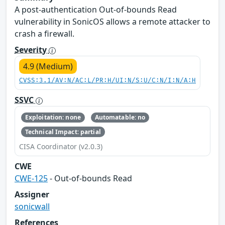
A post-authentication Out-of-bounds Read
vulnerability in SonicOS allows a remote attacker to
crash a firewall.
Severity
4.9 (Medium)
CVSS:3.1/AV:N/AC:L/PR:H/UI:N/S:U/C:N/I:N/A:H
SSVC
Exploitation: none
Automatable: no
Technical Impact: partial
CISA Coordinator (v2.0.3)
CWE
CWE-125
- Out-of-bounds Read
Assigner
sonicwall
References