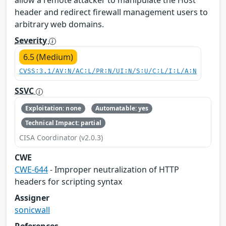
header and redirect firewall management users to
arbitrary web domains.
Severity
6.5 (Medium)
CVSS:3.1/AV:N/AC:L/PR:N/UI:N/S:U/C:L/I:L/A:N
SSVC
Exploitation: none
Automatable: yes
Technical Impact: partial
CISA Coordinator (v2.0.3)
CWE
CWE-644
- Improper neutralization of HTTP
headers for scripting syntax
Assigner
sonicwall
References