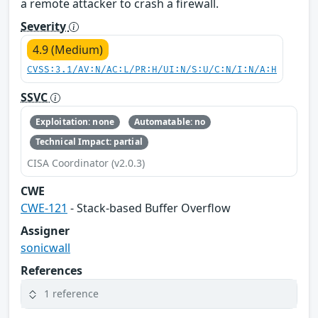
a remote attacker to crash a firewall.
Severity
4.9 (Medium)
CVSS:3.1/AV:N/AC:L/PR:H/UI:N/S:U/C:N/I:N/A:H
SSVC
Exploitation: none
Automatable: no
Technical Impact: partial
CISA Coordinator (v2.0.3)
CWE
CWE-121
- Stack-based Buffer Overflow
Assigner
sonicwall
References
1 reference