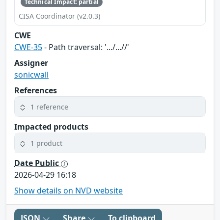
Technical Impact: partial
CISA Coordinator (v2.0.3)
CWE
CWE-35
- Path traversal: '.../...//'
Assigner
sonicwall
References
1 reference
Impacted products
1 product
Date Public
2026-04-29 16:18
Show details on NVD website
JSON
Share
To clipboard