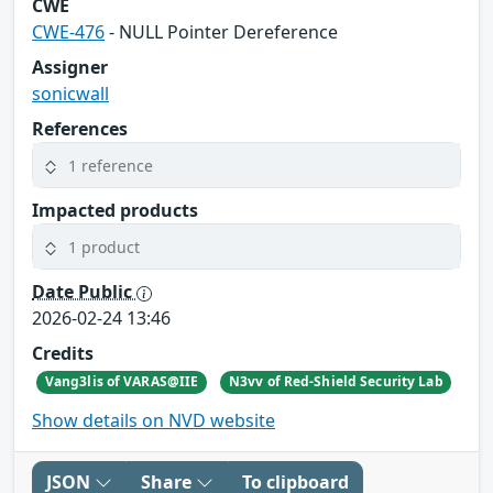
CWE
CWE-476
- NULL Pointer Dereference
Assigner
sonicwall
References
1 reference
Impacted products
1 product
Date Public
2026-02-24 13:46
Credits
Vang3lis of VARAS@IIE
N3vv of Red-Shield Security Lab
Show details on NVD website
JSON
Share
To clipboard