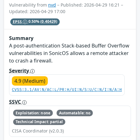
Vulnerability from
nvd
– Published: 2026-04-29 16:21 –
Updated: 2026-04-29 17:00
EPSS
0.50%
(0.40429)
Summary
A post-authentication Stack-based Buffer Overflow
vulnerabilities in SonicOS allows a remote attacker
to crash a firewall.
Severity
4.9 (Medium)
CVSS:3.1/AV:N/AC:L/PR:H/UI:N/S:U/C:N/I:N/A:H
SSVC
Exploitation: none
Automatable: no
Technical Impact: partial
CISA Coordinator (v2.0.3)