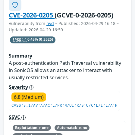
CVE-2026-0205
(GCVE-0-2026-0205)
Vulnerability from
nvd
– Published: 2026-04-29 16:18 –
Updated: 2026-04-29 16:59
EPSS
0.43%
(0.3525)
Summary
A post-authentication Path Traversal vulnerability
in SonicOS allows an attacker to interact with
usually restricted services.
Severity
6.8 (Medium)
CVSS:3.1/AV:A/AC:L/PR:N/UI:R/S:U/C:L/I:L/A:H
SSVC
Exploitation: none
Automatable: no