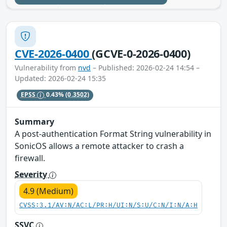
CVE-2026-0400
(GCVE-0-2026-0400)
Vulnerability from
nvd
– Published: 2026-02-24 14:54 –
Updated: 2026-02-24 15:35
EPSS
0.43%
(0.3502)
Summary
A post-authentication Format String vulnerability in
SonicOS allows a remote attacker to crash a
firewall.
Severity
4.9 (Medium)
CVSS:3.1/AV:N/AC:L/PR:H/UI:N/S:U/C:N/I:N/A:H
SSVC