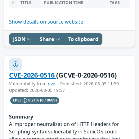
TITLE
PUBLICATION TIME
TAGS
Show details on source website
JSON
Share
To clipboard
CVE-2026-0516
(GCVE-0-2026-0516)
Vulnerability from
nvd
– Published: 2026-08-05 11:50 –
Updated: 2026-08-05 19:57
EPSS
0.21%
(0.10609)
Summary
A improper neutralization of HTTP Headers for
Scripting Syntax vulnerability in SonicOS could
allow a remote attacker to manipulate the Host