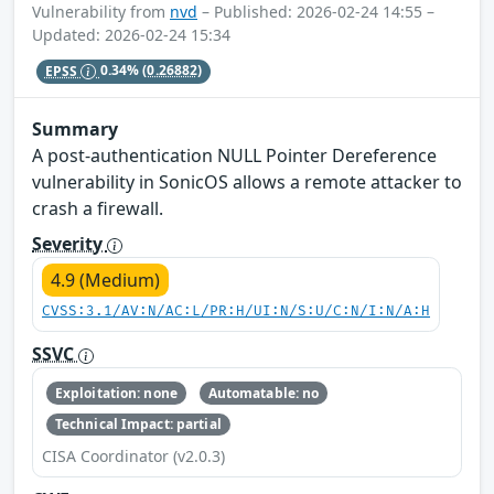
Vulnerability from
nvd
– Published: 2026-02-24 14:55 –
Updated: 2026-02-24 15:34
EPSS
0.34%
(0.26882)
Summary
A post-authentication NULL Pointer Dereference
vulnerability in SonicOS allows a remote attacker to
crash a firewall.
Severity
4.9 (Medium)
CVSS:3.1/AV:N/AC:L/PR:H/UI:N/S:U/C:N/I:N/A:H
SSVC
Exploitation: none
Automatable: no
Technical Impact: partial
CISA Coordinator (v2.0.3)