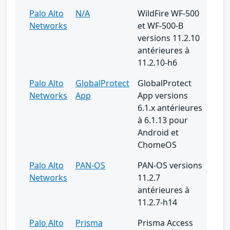
Palo Alto
N/A
WildFire WF-500
Networks
et WF-500-B
versions 11.2.10
antérieures à
11.2.10-h6
Palo Alto
GlobalProtect
GlobalProtect
Networks
App
App versions
6.1.x antérieures
à 6.1.13 pour
Android et
ChomeOS
Palo Alto
PAN-OS
PAN-OS versions
Networks
11.2.7
antérieures à
11.2.7-h14
Palo Alto
Prisma
Prisma Access