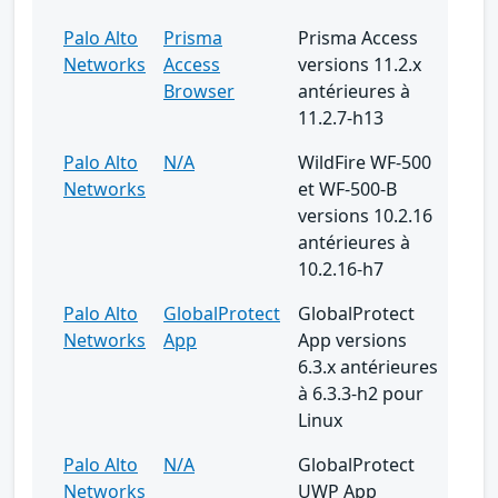
Palo Alto
Prisma
Prisma Access
Networks
Access
versions 11.2.x
Browser
antérieures à
11.2.7-h13
Palo Alto
N/A
WildFire WF-500
Networks
et WF-500-B
versions 10.2.16
antérieures à
10.2.16-h7
Palo Alto
GlobalProtect
GlobalProtect
Networks
App
App versions
6.3.x antérieures
à 6.3.3-h2 pour
Linux
Palo Alto
N/A
GlobalProtect
Networks
UWP App