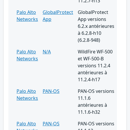
11.2.7-h13
Palo Alto
GlobalProtect
GlobalProtect
Networks
App
App versions
6.2.x antérieures
à 6.2.8-h10
(6.2.8-948)
Palo Alto
N/A
WildFire WF-500
Networks
et WF-500-B
versions 11.2.4
antérieures à
11.2.4-h17
Palo Alto
PAN-OS
PAN-OS versions
Networks
11.1.6
antérieures à
11.1.6-h32
Palo Alto
PAN-OS
PAN-OS versions