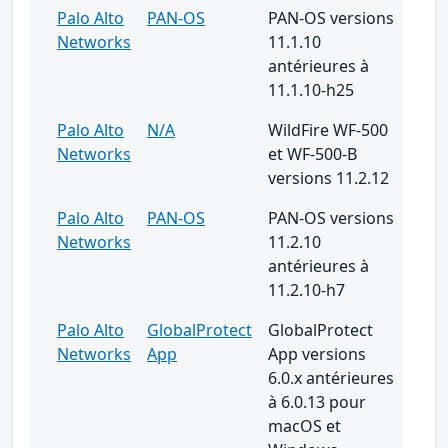
Palo Alto
PAN-OS
PAN-OS versions
Networks
11.1.10
antérieures à
11.1.10-h25
Palo Alto
N/A
WildFire WF-500
Networks
et WF-500-B
versions 11.2.12
Palo Alto
PAN-OS
PAN-OS versions
Networks
11.2.10
antérieures à
11.2.10-h7
Palo Alto
GlobalProtect
GlobalProtect
Networks
App
App versions
6.0.x antérieures
à 6.0.13 pour
macOS et