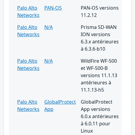
Palo Alto
PAN-OS
PAN-OS versions
Networks
11.2.12
Palo Alto
N/A
Prisma SD-WAN
Networks
ION versions
6.3.x antérieures
à 6.3.6-b10
Palo Alto
N/A
WildFire WF-500
Networks
et WF-500-B
versions 11.1.13
antérieures à
11.1.13-h5
Palo Alto
GlobalProtect
GlobalProtect
Networks
App
App versions
6.0.x antérieures
à 6.0.11 pour
Linux