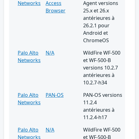
Networks
Access
Agent versions
Browser
25.x et 26.x
antérieures à
26.2.1 pour
Android et
ChromeOS
Palo Alto
N/A
WildFire WF-500
Networks
et WF-500-B
versions 10.2.7
antérieures à
10.2.7-h34
Palo Alto
PAN-OS
PAN-OS versions
Networks
11.2.4
antérieures à
11.2.4-h17
Palo Alto
N/A
WildFire WF-500
Networks
et WF-500-B