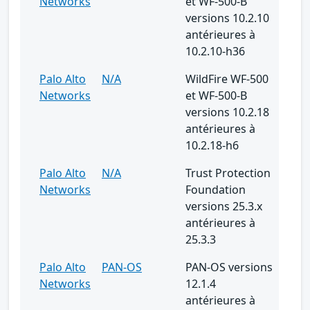
Networks
et WF-500-B
versions 10.2.10
antérieures à
10.2.10-h36
Palo Alto
N/A
WildFire WF-500
Networks
et WF-500-B
versions 10.2.18
antérieures à
10.2.18-h6
Palo Alto
N/A
Trust Protection
Networks
Foundation
versions 25.3.x
antérieures à
25.3.3
Palo Alto
PAN-OS
PAN-OS versions
Networks
12.1.4
antérieures à