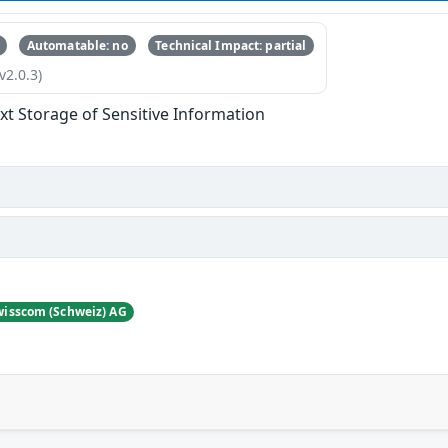
Automatable: no
Technical Impact: partial
v2.0.3)
ext Storage of Sensitive Information
wisscom (Schweiz) AG