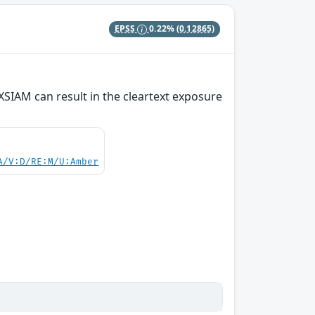
EPSS
0.22%
(0.12865)
SIAM can result in the cleartext exposure
A/V:D/RE:M/U:Amber