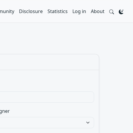
unity
Disclosure
Statistics
Log in
About
gner