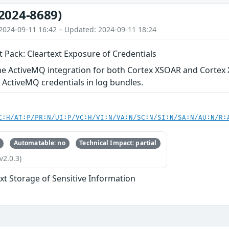
2024-8689)
2024-09-11 16:42 – Updated: 2024-09-11 18:24
 Pack: Cleartext Exposure of Credentials
e ActiveMQ integration for both Cortex XSOAR and Cortex X
 ActiveMQ credentials in log bundles.
C:H/AT:P/PR:N/UI:P/VC:H/VI:N/VA:N/SC:N/SI:N/SA:N/AU:N/R:
Automatable: no
Technical Impact: partial
v2.0.3)
ext Storage of Sensitive Information