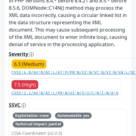
In PHP versions 8.4.* before 8.4.21 and 8.5.* before
8.5.6, DOMNode::C14N() method may process the
XML data incorrectly, causing a circular linked list in
the data structure representing the XML
document. This may cause subsequent processing
of the XML document to enter infinite loop, causing
denial of service in the processing application.
Severity
6.3 (Medium)
CVSS:4.0/AV:N/AC:L/AT:P/PR:N/UI:N/VC:N/VI:N/VA:L/SC
7.5 (High)
CVSS:3.1/AV:N/AC:L/PR:N/UI:N/S:U/C:N/I:N/A:H
SSVC
Exploitation: none
Automatable: yes
Technical Impact: partial
CISA Coordinator (v2.0.3)