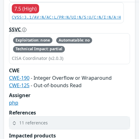
7.5 (High)
CVSS:3.1/AV:N/AC:L/PR:N/UI:N/S:U/C:N/I:N/A:H
SSVC
Exploitation: none
Automatable: no
Technical Impact: partial
CISA Coordinator (v2.0.3)
CWE
CWE-190
- Integer Overflow or Wraparound
CWE-125
- Out-of-bounds Read
Assigner
php
References
11 references
Impacted products