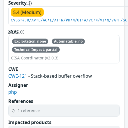
Severity
5.4 (Medium)
CVSS:4.0/AV:L/AC:L/AT:N/PR:N/UI:A/VC:N/VI:N/VA:H/SC
SSVC
Exploitation: none
Automatable: no
Technical Impact: partial
CISA Coordinator (v2.0.3)
CWE
CWE-121
- Stack-based buffer overflow
Assigner
php
References
1 reference
Impacted products