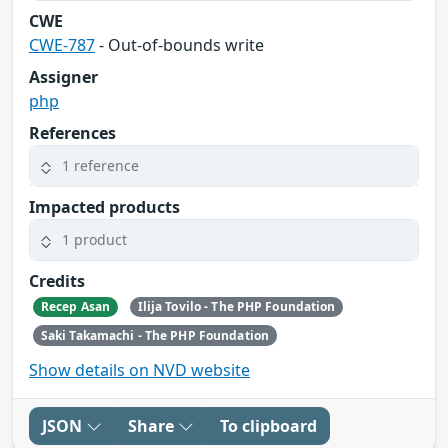
CWE
CWE-787
- Out-of-bounds write
Assigner
php
References
1 reference
Impacted products
1 product
Credits
Recep Asan
Ilija Tovilo - The PHP Foundation
Saki Takamachi - The PHP Foundation
Show details on NVD website
JSON
Share
To clipboard