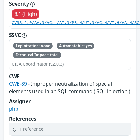
Severity
8.1 (High)
CVSS:4.0/AV:N/AC:L/AT:N/PR:N/UI:N/VC:H/VI:H/VA:H/SC
SSVC
Exploitation: none
Automatable: yes
Technical Impact: total
CISA Coordinator (v2.0.3)
CWE
CWE-89
- Improper neutralization of special
elements used in an SQL command ('SQL injection')
Assigner
php
References
1 reference