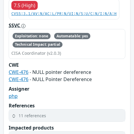
7.5 (High)
CVSS:3.1/AV:N/AC:L/PR:N/UI:N/S:U/C:N/I:N/A:H
SSVC
Exploitation: none
Automatable: yes
Technical Impact: partial
CISA Coordinator (v2.0.3)
CWE
CWE-476
- NULL pointer dereference
CWE-476
- NULL Pointer Dereference
Assigner
php
References
11 references
Impacted products