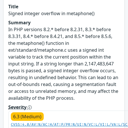
Title
Signed integer overflow in metaphone()
Summary
In PHP versions 8.2.* before 8.2.31, 8.3.* before
8.3.31, 8.4.* before 8.4.21, and 8.5.* before 8.5.6,
the metaphone() function in
ext/standard/metaphone.c uses a signed int
variable to track the current position within the
input string. If a string longer than 2,147,483,647
bytes is passed, a signed integer overflow occurs,
resulting in undefined behavior. This can lead to an
out-of-bounds read, causing a segmentation fault
or access to unrelated memory, and may affect the
availability of the PHP process.
Severity
6.3 (Medium)
CVSS:4.0/AV:N/AC:H/AT:P/PR:N/UI:N/VC:L/VI:L/VA:L/SC