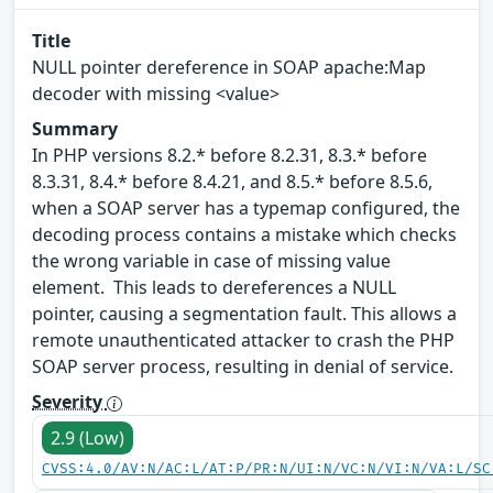
Title
NULL pointer dereference in SOAP apache:Map
decoder with missing <value>
Summary
In PHP versions 8.2.* before 8.2.31, 8.3.* before
8.3.31, 8.4.* before 8.4.21, and 8.5.* before 8.5.6,
when a SOAP server has a typemap configured, the
decoding process contains a mistake which checks
the wrong variable in case of missing value
element. This leads to dereferences a NULL
pointer, causing a segmentation fault. This allows a
remote unauthenticated attacker to crash the PHP
SOAP server process, resulting in denial of service.
Severity
2.9 (Low)
CVSS:4.0/AV:N/AC:L/AT:P/PR:N/UI:N/VC:N/VI:N/VA:L/SC