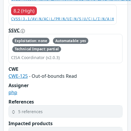
8.2 (High)
CVSS:3.1/AV:N/AC:L/PR:N/UI:N/S:U/C:L/I:N/A:H
SSVC
Exploitation: none
Automatable: yes
Technical Impact: partial
CISA Coordinator (v2.0.3)
CWE
CWE-125
- Out-of-bounds Read
Assigner
php
References
5 references
Impacted products