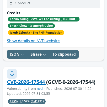
1 product
Credits
Calvin Young - eWalker Consulting (HK) Limited
Enoch Chow - Isomorph Cyber
Jakub Zelenka - The PHP Foundation
Show details on NVD website
JSON
Share
To clipboard
CVE-2026-17544
(GCVE-0-2026-17544)
Vulnerability from
nvd
– Published: 2026-07-30 11:22 –
Updated: 2026-07-31 03:55
EPSS
0.52%
(0.41491)