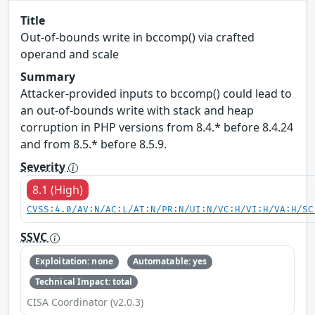
Title
Out-of-bounds write in bccomp() via crafted
operand and scale
Summary
Attacker-provided inputs to bccomp() could lead to
an out-of-bounds write with stack and heap
corruption in PHP versions from 8.4.* before 8.4.24
and from 8.5.* before 8.5.9.
Severity
8.1 (High)
CVSS:4.0/AV:N/AC:L/AT:N/PR:N/UI:N/VC:H/VI:H/VA:H/SC
SSVC
Exploitation: none
Automatable: yes
Technical Impact: total
CISA Coordinator (v2.0.3)