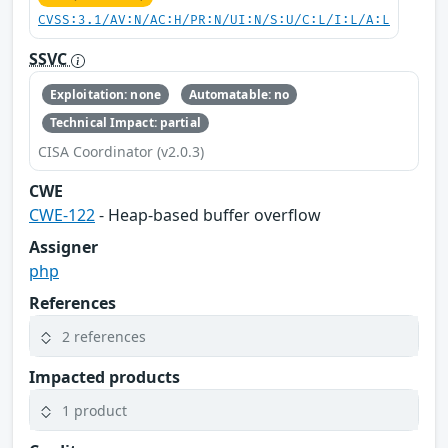
CVSS:3.1/AV:N/AC:H/PR:N/UI:N/S:U/C:L/I:L/A:L
SSVC
Exploitation: none
Automatable: no
Technical Impact: partial
CISA Coordinator (v2.0.3)
CWE
CWE-122
- Heap-based buffer overflow
Assigner
php
References
2 references
Impacted products
1 product