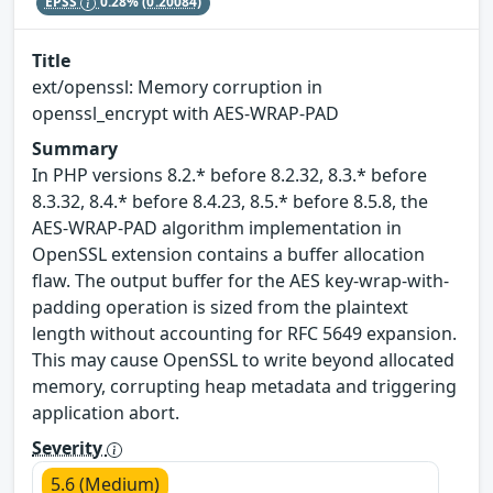
EPSS
0.28%
(0.20084)
Title
ext/openssl: Memory corruption in
openssl_encrypt with AES-WRAP-PAD
Summary
In PHP versions 8.2.* before 8.2.32, 8.3.* before
8.3.32, 8.4.* before 8.4.23, 8.5.* before 8.5.8, the
AES-WRAP-PAD algorithm implementation in
OpenSSL extension contains a buffer allocation
flaw. The output buffer for the AES key-wrap-with-
padding operation is sized from the plaintext
length without accounting for RFC 5649 expansion.
This may cause OpenSSL to write beyond allocated
memory, corrupting heap metadata and triggering
application abort.
Severity
5.6 (Medium)