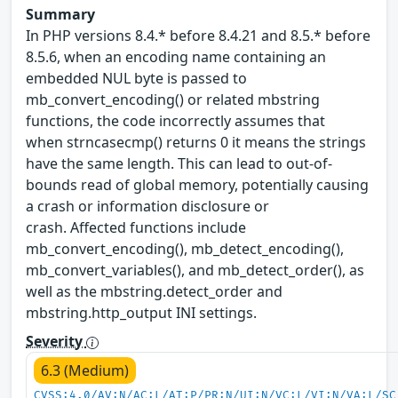
Summary
In PHP versions 8.4.* before 8.4.21 and 8.5.* before
8.5.6, when an encoding name containing an
embedded NUL byte is passed to
mb_convert_encoding() or related mbstring
functions, the code incorrectly assumes that
when strncasecmp() returns 0 it means the strings
have the same length. This can lead to out-of-
bounds read of global memory, potentially causing
a crash or information disclosure or
crash. Affected functions include
mb_convert_encoding(), mb_detect_encoding(),
mb_convert_variables(), and mb_detect_order(), as
well as the mbstring.detect_order and
mbstring.http_output INI settings.
Severity
6.3 (Medium)
CVSS:4.0/AV:N/AC:L/AT:P/PR:N/UI:N/VC:L/VI:N/VA:L/SC