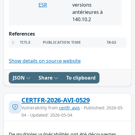
ESR
versions
antérieures à
140.10.2
References
TITLE
PUBLICATION TIME
TAGS
Show details on source website
JSON
Share
To clipboard
CERTFR-2026-AVI-0529
Vulnerability from
certfr_avis
- Published: 2026-05-
04 - Updated: 2026-05-04
De multiples vulnérabilités ont été découvertes