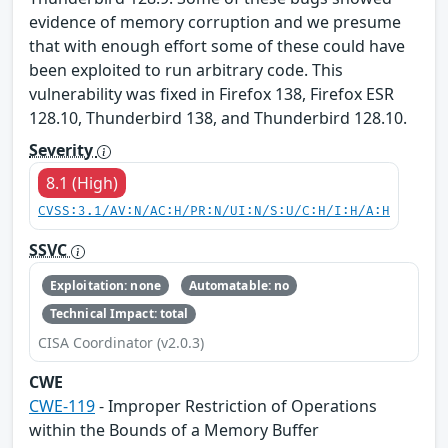
evidence of memory corruption and we presume
that with enough effort some of these could have
been exploited to run arbitrary code. This
vulnerability was fixed in Firefox 138, Firefox ESR
128.10, Thunderbird 138, and Thunderbird 128.10.
Severity
8.1 (High)
CVSS:3.1/AV:N/AC:H/PR:N/UI:N/S:U/C:H/I:H/A:H
SSVC
Exploitation: none
Automatable: no
Technical Impact: total
CISA Coordinator (v2.0.3)
CWE
CWE-119
- Improper Restriction of Operations
within the Bounds of a Memory Buffer