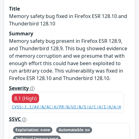
Title
Memory safety bug fixed in Firefox ESR 128.10 and
Thunderbird 128.10
Summary
Memory safety bug present in Firefox ESR 128.9,
and Thunderbird 128.9. This bug showed evidence
of memory corruption and we presume that with
enough effort this could have been exploited to
run arbitrary code. This vulnerability was fixed in
Firefox ESR 128.10 and Thunderbird 128.10.
Severity
8.1 (High)
CVSS:3.1/AV:N/AC:H/PR:N/UI:N/S:U/C:H/I:H/A:H
SSVC
Exploitation: none
Automatable: no
Technical Impact: total