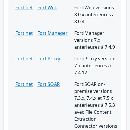
Fortinet
FortiWeb
FortiWeb versions
8.0.x antérieures à
8.0.4
Fortinet
FortiManager
FortiManager
versions 7.x
antérieures à 7.4.9
Fortinet
FortiProxy
FortiProxy versions
7.x antérieures à
7.4.12
Fortinet
FortiSOAR
FortiSOAR on-
premise versions
7.3.x, 7.4.x et 7.5.x
antérieures à 7.5.3
avec File Content
Extraction
Connector versions