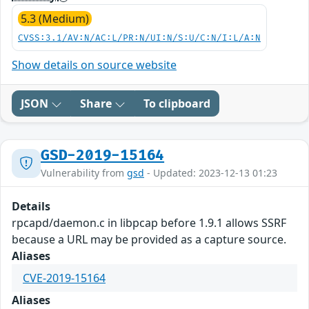
5.3 (Medium)
CVSS:3.1/AV:N/AC:L/PR:N/UI:N/S:U/C:N/I:L/A:N
Show details on source website
JSON
Share
To clipboard
GSD-2019-15164
Vulnerability from
gsd
- Updated: 2023-12-13 01:23
Details
rpcapd/daemon.c in libpcap before 1.9.1 allows SSRF
because a URL may be provided as a capture source.
Aliases
CVE-2019-15164
Aliases