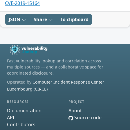
CVE-2019-15164
JSON
Share
To clipboard
Fast vulnerability lookup and correlation across
multiple sources — and a collaborative space for
coordinated disclosure.
Operated by
Computer Incident Response Center
Luxembourg (CIRCL)
RESOURCES
PROJECT
Documentation
About
API
Source code
Contributors