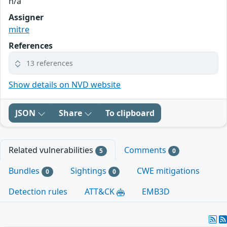
n/a
Assigner
mitre
References
13 references
Show details on NVD website
JSON
Share
To clipboard
Related vulnerabilities
Comments
5
0
Bundles
Sightings
CWE mitigations
0
0
Detection rules
ATT&CK
EMB3D