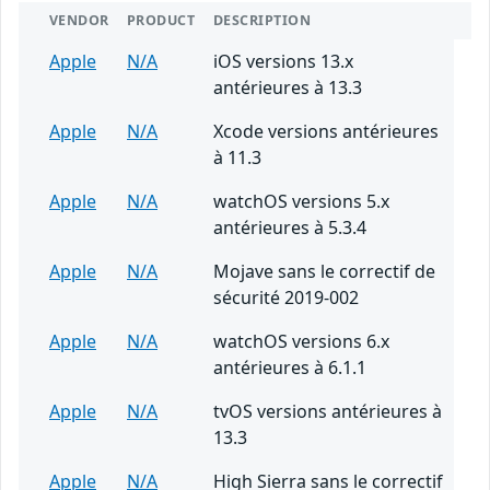
VENDOR
PRODUCT
DESCRIPTION
Apple
N/A
iOS versions 13.x
antérieures à 13.3
Apple
N/A
Xcode versions antérieures
à 11.3
Apple
N/A
watchOS versions 5.x
antérieures à 5.3.4
Apple
N/A
Mojave sans le correctif de
sécurité 2019-002
Apple
N/A
watchOS versions 6.x
antérieures à 6.1.1
Apple
N/A
tvOS versions antérieures à
13.3
Apple
N/A
High Sierra sans le correctif