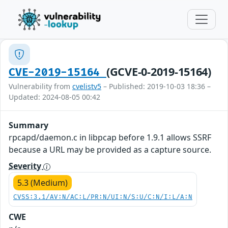
(GCVE-0-2019-15164)
CVE-2019-15164
Vulnerability from
cvelistv5
– Published: 2019-10-03 18:36 –
Updated: 2024-08-05 00:42
Summary
rpcapd/daemon.c in libpcap before 1.9.1 allows SSRF
because a URL may be provided as a capture source.
Severity
5.3 (Medium)
CVSS:3.1/AV:N/AC:L/PR:N/UI:N/S:U/C:N/I:L/A:N
CWE