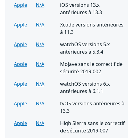
Apple
N/A
iOS versions 13.x
antérieures à 13.3
Apple
N/A
Xcode versions antérieures
à 11.3
Apple
N/A
watchOS versions 5.x
antérieures à 5.3.4
Apple
N/A
Mojave sans le correctif de
sécurité 2019-002
Apple
N/A
watchOS versions 6.x
antérieures à 6.1.1
Apple
N/A
tvOS versions antérieures à
13.3
Apple
N/A
High Sierra sans le correctif
de sécurité 2019-007