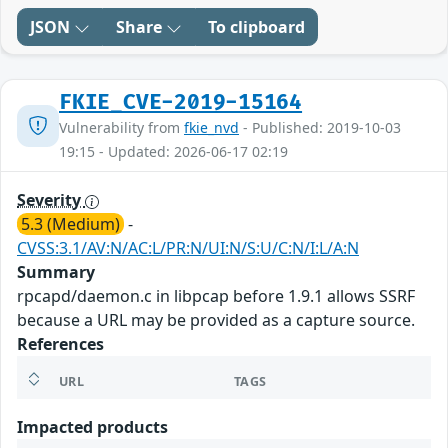
JSON
Share
To clipboard
FKIE_CVE-2019-15164
Vulnerability from
fkie_nvd
- Published: 2019-10-03
19:15 - Updated: 2026-06-17 02:19
Severity
5.3 (Medium)
-
CVSS:3.1/AV:N/AC:L/PR:N/UI:N/S:U/C:N/I:L/A:N
Summary
rpcapd/daemon.c in libpcap before 1.9.1 allows SSRF
because a URL may be provided as a capture source.
References
URL
TAGS
Impacted products