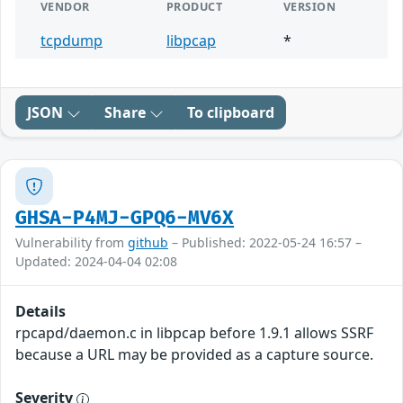
VENDOR
PRODUCT
VERSION
tcpdump
libpcap
*
JSON
Share
To clipboard
GHSA-P4MJ-GPQ6-MV6X
Vulnerability from
github
– Published: 2022-05-24 16:57 –
Updated: 2024-04-04 02:08
Details
rpcapd/daemon.c in libpcap before 1.9.1 allows SSRF
because a URL may be provided as a capture source.
Severity